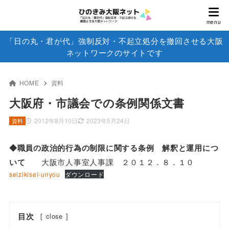
「日の丸・君が代」強制反対・不起立処分を撤回させる大阪
ネットワークのサイトです
HOME
資料
大阪府・市議会での条例関係文書
2012年8月10日
2023年5月24日
資料
◆職員の政治的行為の制限に関する条例 解釈と運用につ
いて
大阪市人事室人事課 ２０１２．８．１０
seizikisei-unyou
ダウンロード
目次
[
close
]