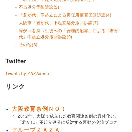
不当処分予防訴訟
(2)
「君が代」不起立による再任用拒否国賠訴訟
(4)
大阪市「君が代」不起立処分撤回訴訟
(7)
障がいを持つ生徒への「合理的配慮」による「君が
代」不起立処分撤回訴訟
(0)
その他
(3)
Twitter
Tweets by ZAZAdesu
リンク
大阪教育条例ＮＯ！
2012年、大阪で成立した教育関連条例の具体化と、
「君が代」不起立処分に反対する運動の交流ブログ
グループＺＡＺＡ