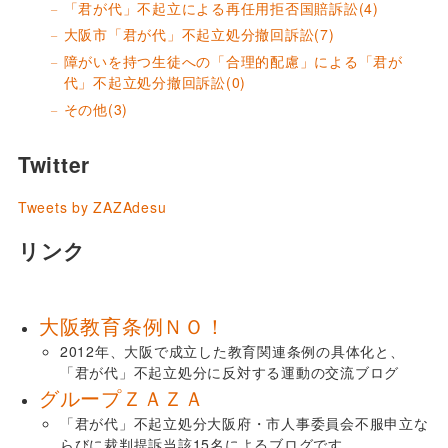
「君が代」不起立による再任用拒否国賠訴訟
(4)
大阪市「君が代」不起立処分撤回訴訟
(7)
障がいを持つ生徒への「合理的配慮」による「君が
代」不起立処分撤回訴訟
(0)
その他
(3)
Twitter
Tweets by ZAZAdesu
リンク
大阪教育条例ＮＯ！
2012年、大阪で成立した教育関連条例の具体化と、
「君が代」不起立処分に反対する運動の交流ブログ
グループＺＡＺＡ
「君が代」不起立処分大阪府・市人事委員会不服申立な
らびに裁判提訴当該15名によるブログです。