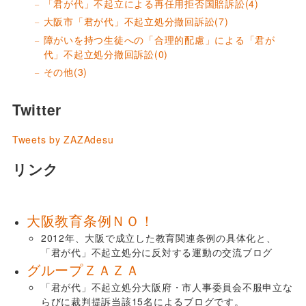
「君が代」不起立による再任用拒否国賠訴訟
(4)
大阪市「君が代」不起立処分撤回訴訟
(7)
障がいを持つ生徒への「合理的配慮」による「君が
代」不起立処分撤回訴訟
(0)
その他
(3)
Twitter
Tweets by ZAZAdesu
リンク
大阪教育条例ＮＯ！
2012年、大阪で成立した教育関連条例の具体化と、
「君が代」不起立処分に反対する運動の交流ブログ
グループＺＡＺＡ
「君が代」不起立処分大阪府・市人事委員会不服申立な
らびに裁判提訴当該15名によるブログです。