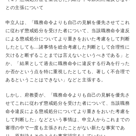
との主張について
申立人は、「職務命令よりも自己の見解を優先させてこれ
に従わず懲戒処分を受けた者について、当該職務命令違反
による懲戒処分についてより重きをおいた考慮をして判断
したとしても…諸事情を総合考慮した判断として合理性に
欠けると断ずることまでは言えないというべきである」と
か、「結果として過去に職務命令に違反する行為を行った
か否かという点を特に重視したとしても、著しく不合理で
あるということはできない」などと主張する。
しかし、府教委が、「職務命令よりも自己の見解を優先さ
せてこれに従わず懲戒処分を受けた者について、当該職務
命令違反による懲戒処分についてより重きをおいた考慮を
して判断した」などという事情は、申立人からこれまでの
審理の中で一度も主張されたことがない新たな事実であ
り、原判決もそのような事実認定をしていない。