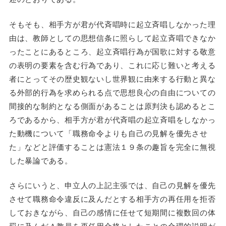
そもそも、相手方が君が代斉唱時に起立斉唱しなかった理
由は、教師としての思想信条に照らして起立斉唱できなか
ったことにあるところ、起立斉唱行為が国歌に対する敬意
の表明の要素を含む行為であり、これに応じ難いと考える
者にとってその歴史観ないし世界観に由来する行動と異な
る外部的行為を求められる点で思想良心の自由についての
間接的な制約となる側面があることは原判決も認めるとこ
ろであるから、相手方が君が代斉唱の起立斉唱をしなかっ
た動機について「職務命令よりも自己の見解を優先させ
た」などと評価することは憲法１９条の趣旨を完全に無視
した暴論である。
さらにいうと、申立人の上記主張では、自己の見解を優先
させて職務命令違反に及んだとする相手方の再任用を拒否
しておきながら、自己の感情に任せて短期間に複数回の体
罰に及んだＡ教員を再任用合格としたことの合理的説明が