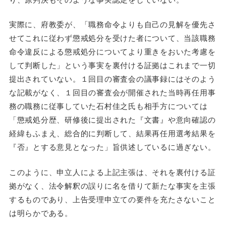
実際に、府教委が、「職務命令よりも自己の見解を優先さ
せてこれに従わず懲戒処分を受けた者について、当該職務
命令違反による懲戒処分についてより重きをおいた考慮を
して判断した」という事実を裏付ける証拠はこれまで一切
提出されていない。１回目の審査会の議事録にはそのよう
な記載がなく、１回目の審査会が開催された当時再任用事
務の職務に従事していた石村佳之氏も相手方については
「懲戒処分歴、研修後に提出された『文書』や意向確認の
経緯もふまえ、総合的に判断して、結果再任用選考結果を
『否』とする意見となった」旨供述しているに過ぎない。
このように、申立人による上記主張は、それを裏付ける証
拠がなく、法令解釈の誤りに名を借りて新たな事実を主張
するものであり、上告受理申立ての要件を充たさないこと
は明らかである。