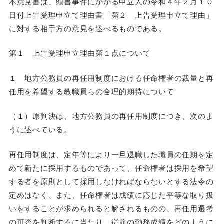
本意見書は、頭書事件にかかる申立人の令和４年２月１０
日付上告受理申立て理由書「第２ 上告受理申立て理由」
に対する相手方の意見を述べるものである。
第１ 上告受理申立理由第１点について
１ 地方公務員の再任用制度における任命権者の裁量と再
任用を希望する教職員らの合理的期待について
（１）原判決は、地方公務員の再任用制度につき、次のよ
うに述べている。
再任用制度は、定年等により一旦退職した職員の任期を定
めて新たに採用するものであって、任命権者は採用を希望
する者を原則として採用しなければならないとする法令の
定めはなく、また、任命権者は成績に応じた平等な取り扱
いをすることが求められると解されるものの、再任用選考
の可否を判断するに当たり、従前の勤務成績をどのように