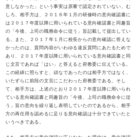
意しなかった」という事実は原審で認定されていない。む
しろ、相手方は、２０１６年１月の研修時の意向確認書に
は２０１７年度以降に用いられている意向確認書と同趣旨
の「今後、上司の職務命令に従う」旨記載して提出してい
る。また、２０１７年１月に校長からの意向確認に答えな
かったのは、質問内容がいわゆる違反質問にあたるためで
あり、２０１７年度以降に用いられている意向確認書と同
じ文言であれば「はい」と答えると府教委に伝えている。
この経緯に照らすと、頑なであったのは相手方ではなく、
いたずらに前段の文言にこだわった府教委である。そし
て、相手方は、上述のとおり２０１７年度以降に用いられ
ている意向確認書と同趣旨の「今後、上司の職務命令に従
う」旨の意向を繰り返し表明していたのであるから、相手
方の再任用を認めるに足りる意向確認は十分できていたと
いうべきである。
また、相手方が意向確認に応じなかった理由は、意向確認