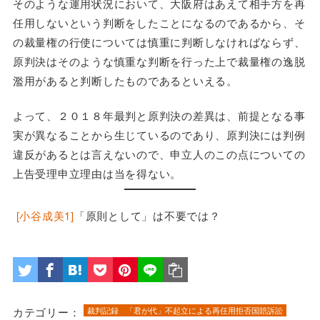
そのような運用状況において、大阪府はあえて相手方を再
任用しないという判断をしたことになるのであるから、そ
の裁量権の行使については慎重に判断しなければならず、
原判決はそのような慎重な判断を行った上で裁量権の逸脱
濫用があると判断したものであるといえる。
よって、２０１８年最判と原判決の差異は、前提となる事
実が異なることから生じているのであり、原判決には判例
違反があるとは言えないので、申立人のこの点についての
上告受理申立理由は当を得ない。
[小谷成美1]
「原則として」は不要では？
カテゴリー：
裁判記録
「君が代」不起立による再任用拒否国賠訴訟