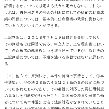
評価するかについて規定する法令の定めもない。これらに
よれば、再任用選考の可否の判断に際しての従前の勤務成
績の評価については、基本的に任命権者の裁量に委ねられ
ているものということができる。
上記判断は、２０１８年７月１９日最判を参照しており、
その判断もほぼ同旨である。申立人は、上告理由書におい
て、任命権者の裁量権につき縷々述べているが、原判決の
上記判断については、不服を述べる趣旨ではないと思われ
る。
（２）他方で、原判決は、本件の特有の事情として、①本
件通知が、地公法２８条の４又は２８条の５の規定に基づ
いてなされたものであり、その趣旨に対応した再任用制度
の見直しを府教委が行ったこと、②国家公務員や民間労働
者についても本件通知に沿う法的対応がなされていたこと
及びそれらの内容が年金の報酬比例部分の支給開始年齢が