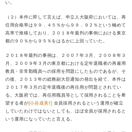
い。
（２）本件に即して言えば、申立人大阪府においては、再
任用合格率は９９．４５％から９９．９２％という極めて
高率で推移しており、２０１８年最判の事例における東京
都の９０％から９５％をはるかに上回っていた。
２０１８年最判の事例は、２００７年３月、２００８年３
月、２００９年３月の東京都における定年退職者の再雇用
教員・非常勤職員への採用を問題にしたものであるが、そ
の後、２０１３年の総務副大臣通知の発出を経て、本件は
２０１７年３月の定年退職後の再任用が問題とされてい
る。大阪府では、再任用職員等として採用されることを希
望する者が
[小谷成美1]
全員採用されるという運用が確立
していたわけではないとしても、ほぼ全員が採用されると
いう運用になっていたと言える。