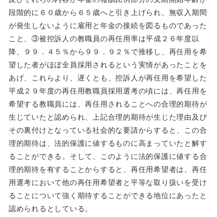
段階的に６０歳から６５歳へと引き上げられ、無収入期間
が発生しないように雇用と年金の接続を図るものであった
こと、③被控訴人の教職員の再任用率は平成２６年度以
降、９９．４５％から９９．９２％で推移し、再任用を希
望した者がほぼ全員採用されるという実情があったことを
あげ、これらより、遅くとも、控訴人が再任用を希望した
平成２９年度の再任用教職員採用選考の頃には、再任用を
希望する教職員には、再任用されることへの合理的期待が
生じていたと認められ、上記合理的期待が生じた理由及び
その裏付けとなっている社会的な要請からすると、この合
理的期待は、法的保護に値するものに高まっていたと解す
ることができる。そして、このように法的保護に値する合
理的期待を有することからすると、再任用希望者は、再任
用選考において他の再任用希望者と平等な取り扱いを受け
ることについて強く期待することができる地位にあったと
認められるとしている。