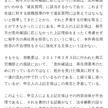
がいわゆる「違反質問」に該当するからであり、これまで
生徒に対する就職指導の中で違反質問には答えてはならな
いと指導してきたことから、それと矛盾する行動を取るこ
とができなかったことにある。申立人の上記主張は、相手
方が意向確認に応じなかった上記理由をまったく考慮せず
に相手方の再任用を拒否したというに等しく、本件再任用
拒否の不合理性をさらに強化する主張というほかない。
そもそも、府教委は、２０１７年２月３日に行われた商工
労働部との面談において、「意向確認は、再任用選考のた
めに行っているのではなく、処分を受けた職員に対する、
一連の流れの中で行っているものである」と繰り返し述べ
ているが、申立人の上記主張はこの発言と矛盾している。
このように、申立人による上記主張はその内容自体が不合
理であるし、それを裏付ける証拠がなく、法令解釈の誤り