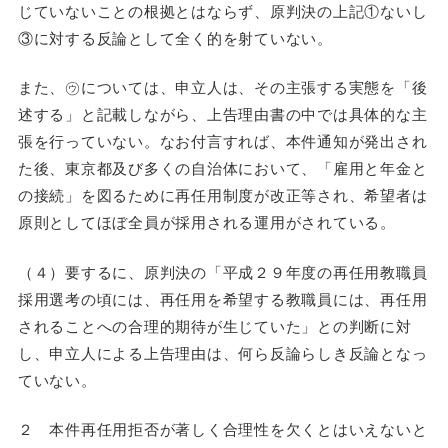
じていないことの根拠とはならず、原判決の上記①ないし
③に対する反論として全く的を射ていない。
また、㋒については、申立人は、その主張する実態を「後
述する」と記載しながら、上告理由書の中では具体的な主
張を行っていない。なお付言すれば、本件通知が発出され
た後、東京都及び多くの自治体において、「雇用と年金と
の接続」を図るために再任用制度が改正等され、希望者は
原則としてほぼ全員が採用される運用がされている。
（４）要するに、原判決の「平成２９年度の再任用教職員
採用選考の頃には、再任用を希望する教職員には、再任用
されることへの合理的期待が生じていた」との判断に対
し、申立人による上告理由は、何ら反論らしき反論となっ
ていない。
２ 本件再任用拒否が著しく合理性を欠くとはいえないと