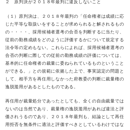
２ 原判決が２０１８年最判に違反しないこと
（１）原判決は、２０１８年最判の「任命権者は成績に応
じた平等な取扱いをすることが求められると解されるもの
の・・・・、採用候補者選考の合否を判断するに当たり、
従前の勤務成績をどのように評価するかについて規定する
法令等の定めもない。これらによれば、採用候補者選考の
合否の判断に際しての従前の勤務成績の評価については、
基本的に任命権者の裁量に委ねられているものということ
ができる。」との規範に依拠した上で、事実認定の問題と
して、相手方を再任用しなかった府教委の判断に裁量権の
逸脱濫用があるとしたものである。
再任用が裁量処分であったとしても、全くの自由裁量では
ないのは当然であり、裁量権の逸脱濫用があれば違法と評
価されうるのであり、２０１８年最判も、結論として再任
用拒否を無条件に適法と評価すべきとしているわけではな