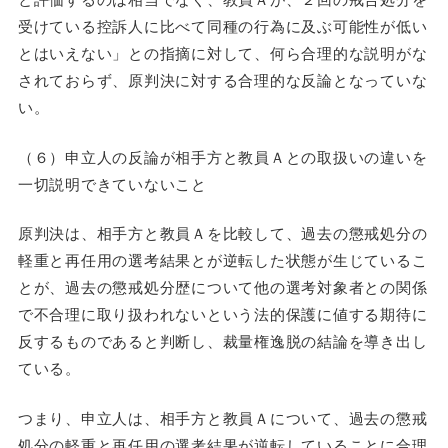
受けている控訴人に比べて同種の行為に及ぶ可能性が低い
とはいえない」との指摘に対して、何ら合理的な説明がな
されておらず、原判決に対する合理的な反論となっていな
い。
（６）申立人の反論が相手方と教員Ａとの取扱いの違いを
一切説明できていないこと
原判決は、相手方と教員Ａを比較して、過去の懲戒処分の
軽重と再任用の選考結果とが逆転した状態が生じているこ
とが、過去の懲戒処分歴について他の選考対象者との関係
で不合理に取り扱われないという法的保護に値する期待に
反するものであると判断し、裁量権逸脱の結論を導き出し
ている。
つまり、申立人は、相手方と教員Ａについて、過去の懲戒
処分の軽重と再任用の選考結果が逆転していることに合理