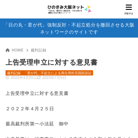
「日の丸・君が代」強制反対・不起立処分を撤回させる大阪
ネットワークのサイトです
HOME
裁判記録
上告受理申立に対する意見書
裁判記録
「君が代」不起立による再任用拒否国賠訴訟
2022年4月25日
2023年7月5日
上告受理申立に対する意見書
２０２２年４月２５日
最高裁判所第一小法廷 御中