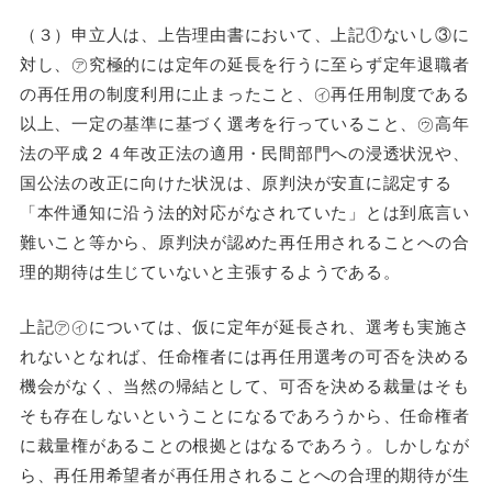
（３）申立人は、上告理由書において、上記①ないし③に
対し、㋐究極的には定年の延長を行うに至らず定年退職者
の再任用の制度利用に止まったこと、㋑再任用制度である
以上、一定の基準に基づく選考を行っていること、㋒高年
法の平成２４年改正法の適用・民間部門への浸透状況や、
国公法の改正に向けた状況は、原判決が安直に認定する
「本件通知に沿う法的対応がなされていた」とは到底言い
難いこと等から、原判決が認めた再任用されることへの合
理的期待は生じていないと主張するようである。
上記㋐㋑については、仮に定年が延長され、選考も実施さ
れないとなれば、任命権者には再任用選考の可否を決める
機会がなく、当然の帰結として、可否を決める裁量はそも
そも存在しないということになるであろうから、任命権者
に裁量権があることの根拠とはなるであろう。しかしなが
ら、再任用希望者が再任用されることへの合理的期待が生