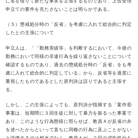
に名を借りて新たな事実を主張するものであり、上告受理
申立ての要件を充たさないことは明らかである。
（５）懲戒処分時の「反省」を考慮に入れて総合的に判定
したとの主張について
申立人は、「「勤務実績等」を判断するにおいて、今後の
勤務において同様の非違行為を繰り返さないことについて
確認するものであり、過去の懲戒処分時の「反省」をも考
慮に入れて総合的に判定している」から、反省等を過度に
重視したものであるとした原判決は誤りであると主張す
る。
しかし、この主張によっても、原判決が指摘する「案件⑥
事案は、短期間に３回生徒に対して暴力を振るった事案で
あり、このような行為態様に照らせば、教員Ａが反省の弁
を述べたからといって直ちに同種の行為に及ぶことがない
と評価するのは相当でなく、教員Ａが、２回の戒告処分を