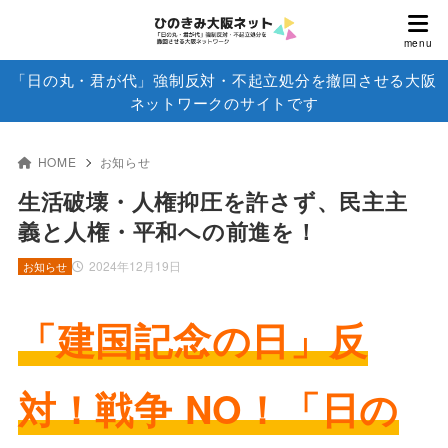
「日の丸・君が代」強制反対・不起立処分を撤回させる大阪
ネットワークのサイトです
HOME
お知らせ
生活破壊・人権抑圧を許さず、民主主
義と人権・平和への前進を！
2024年12月19日
お知らせ
「建国記念の日」反
対！戦争 NO！「日の